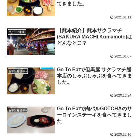
てきました。
2021.01.11
【熊本紹介】熊本サクラマチ
九州・沖縄
(SAKURA MACHI Kumamoto)は
どんなとこ？
2021.01.07
Go To Eatで但馬屋 サクラマチ熊
節約(お食事)
本店のしゃぶしゃぶを食べてきま
した。
2020.12.24
Go To Eatで肉バルGOTCHAのサ
節約(お食事)
ーロインステーキを食べてきまし
た
2020.12.10