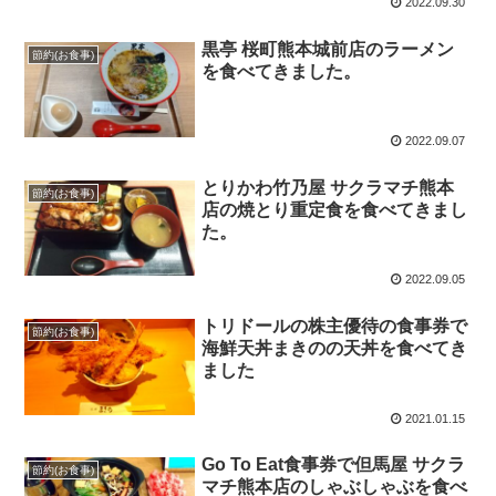
2022.09.30
黒亭 桜町熊本城前店のラーメン
節約(お食事)
を食べてきました。
2022.09.07
とりかわ竹乃屋 サクラマチ熊本
節約(お食事)
店の焼とり重定食を食べてきまし
た。
2022.09.05
トリドールの株主優待の食事券で
節約(お食事)
海鮮天丼まきのの天丼を食べてき
ました
2021.01.15
Go To Eat食事券で但馬屋 サクラ
節約(お食事)
マチ熊本店のしゃぶしゃぶを食べ