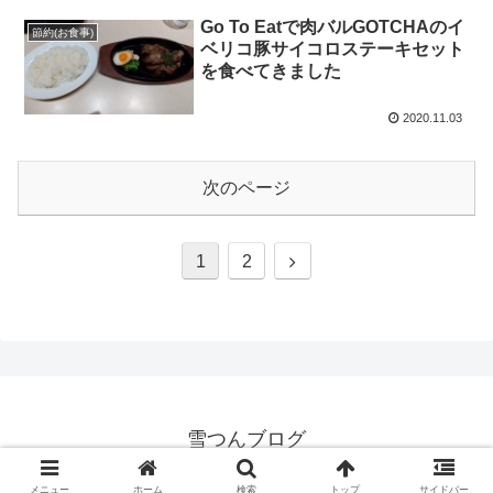
Go To Eatで肉バルGOTCHAのイ
節約(お食事)
ベリコ豚サイコロステーキセット
を食べてきました
2020.11.03
次のページ
次
1
2
へ
雪つんブログ
© 2020 雪つんブログ.
メニュー
ホーム
検索
トップ
サイドバー