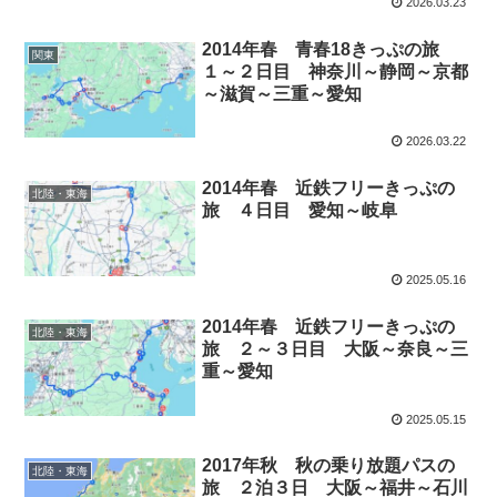
2026.03.23
2014年春 青春18きっぷの旅
関東
１～２日目 神奈川～静岡～京都
～滋賀～三重～愛知
2026.03.22
2014年春 近鉄フリーきっぷの
北陸・東海
旅 ４日目 愛知～岐阜
2025.05.16
2014年春 近鉄フリーきっぷの
北陸・東海
旅 ２～３日目 大阪～奈良～三
重～愛知
2025.05.15
2017年秋 秋の乗り放題パスの
北陸・東海
旅 ２泊３日 大阪～福井～石川