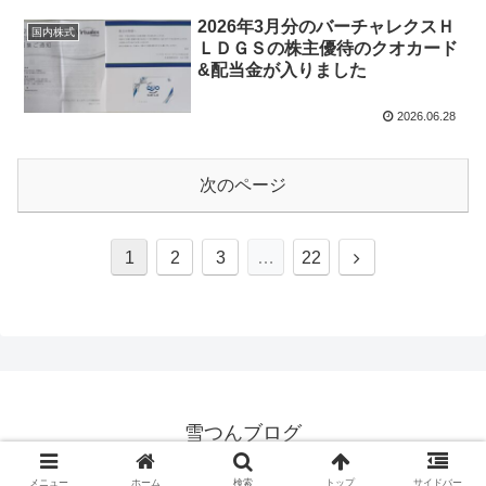
2026年3月分のバーチャレクスＨ
国内株式
ＬＤＧＳの株主優待のクオカード
&配当金が入りました
2026.06.28
次のページ
次
1
2
3
…
22
へ
雪つんブログ
© 2020 雪つんブログ.
メニュー
ホーム
検索
トップ
サイドバー