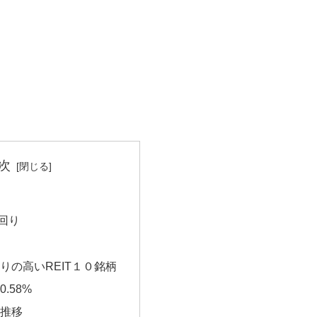
次
回り
りの高いREIT１０銘柄
.58%
推移