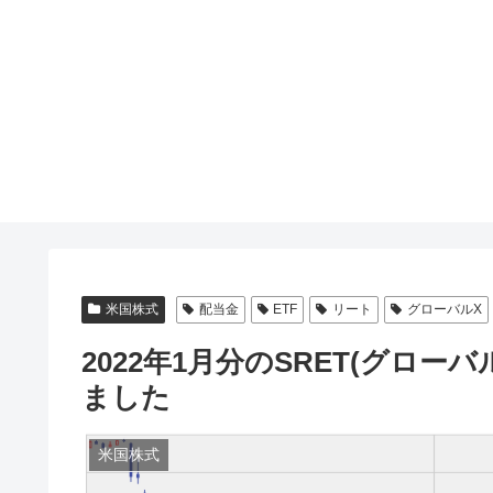
米国株式
配当金
ETF
リート
グローバルX
2022年1月分のSRET(グロー
ました
米国株式