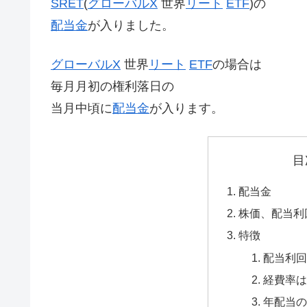
SRET
(
グローバルX
世界
リート
ETF
)の
配当金
が入りました。
グローバルX
世界
リート
ETF
の場合は
毎月月初の権利落日の
当月中頃に
配当金
が入ります。
目
配当金
株価、配当利
特徴
配当利回
経費率は0
年配当の