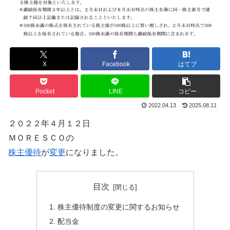
X
Facebook
はてブ
Pocket
LINE
コピー
2022.04.13
2025.08.11
２０２２年４月１２日
ＭＯＲＥＳＣＯの
株主優待
が
変更
になりました。
目次
株主優待制度の変更に関するお知らせ
配当金