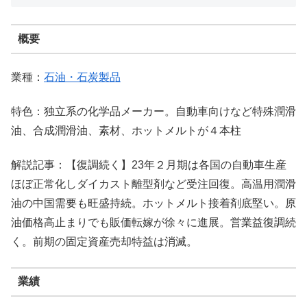
概要
業種：
石油・石炭製品
特色：独立系の化学品メーカー。自動車向けなど特殊潤滑
油、合成潤滑油、素材、ホットメルトが４本柱
解説記事：【復調続く】23年２月期は各国の自動車生産
ほぼ正常化しダイカスト離型剤など受注回復。高温用潤滑
油の中国需要も旺盛持続。ホットメルト接着剤底堅い。原
油価格高止まりでも販価転嫁が徐々に進展。営業益復調続
く。前期の固定資産売却特益は消滅。
業績