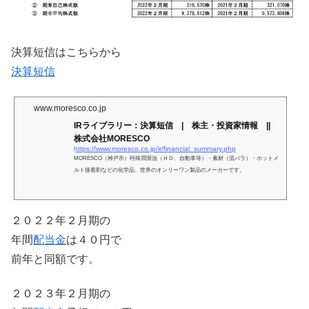
決算短信はこちらから
決算短信
www.moresco.co.jp
IRライブラリー：決算短信 | 株主・投資家情報 ||
株式会社MORESCO
https://www.moresco.co.jp/ir/financial_summary.php
MORESCO（神戸市）特殊潤滑油（ＨＤ、自動車等）・素材（流パラ）・ホットメ
ルト接着剤などの化学品、世界のオンリーワン製品のメーカーです。
２０２２年２月期の
年間
配当金
は４０円で
前年と同額です。
２０２３年２月期の