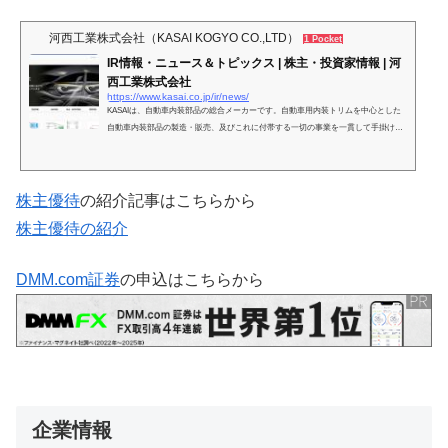
河西工業株式会社（KASAI KOGYO CO.,LTD）
1 Pocket
IR情報・ニュース＆トピックス | 株主・投資家情報 | 河
西工業株式会社
https://www.kasai.co.jp/ir/news/
KASAIは、自動車内装部品の総合メーカーです。自動車用内装トリムを中心とした
自動車内装部品の製造・販売、及びこれに付帯する一切の事業を一貫して手掛けて
います。日本国内はもとより、北米・欧州・アジアなど、世界各地にネットワーク
を広げ、グローバルな供給体制を確立しています。
株主優待
の紹介記事はこちらから
株主優待の紹介
DMM.com証券
の申込はこちらから
企業情報