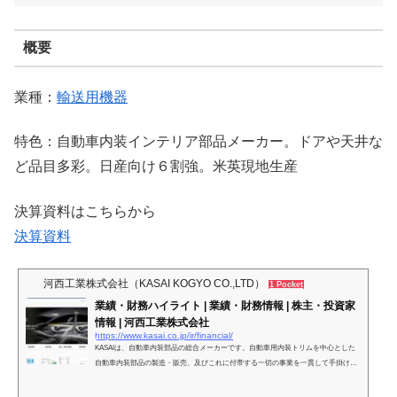
概要
業種：
輸送用機器
特色：自動車内装インテリア部品メーカー。ドアや天井な
ど品目多彩。日産向け６割強。米英現地生産
決算資料はこちらから
決算資料
河西工業株式会社（KASAI KOGYO CO.,LTD）
1 Pocket
業績・財務ハイライト | 業績・財務情報 | 株主・投資家
情報 | 河西工業株式会社
https://www.kasai.co.jp/ir/financial/
KASAIは、自動車内装部品の総合メーカーです。自動車用内装トリムを中心とした
自動車内装部品の製造・販売、及びこれに付帯する一切の事業を一貫して手掛けて
います。日本国内はもとより、北米・欧州・アジアなど、世界各地にネットワーク
を広げ、グローバルな供給体制を確立しています。