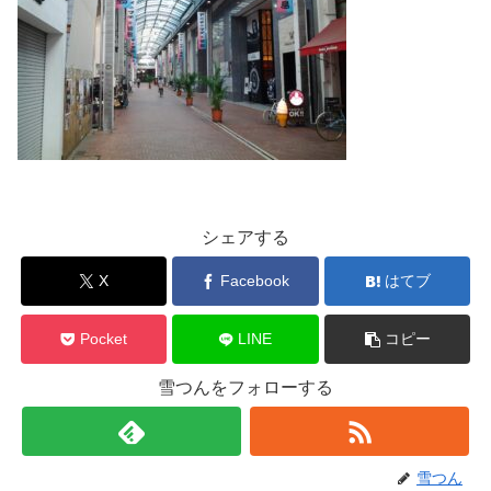
シェアする
X
Facebook
はてブ
Pocket
LINE
コピー
雪つんをフォローする
雪つん